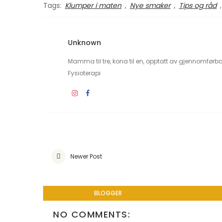
Tags:
Klumper i maten
,
Nye smaker
,
Tips og råd
Unknown
Mamma til tre, kona til en, opptatt av gjennomførb
Fysioterapi
Newer Post
BLOGGER
NO COMMENTS: