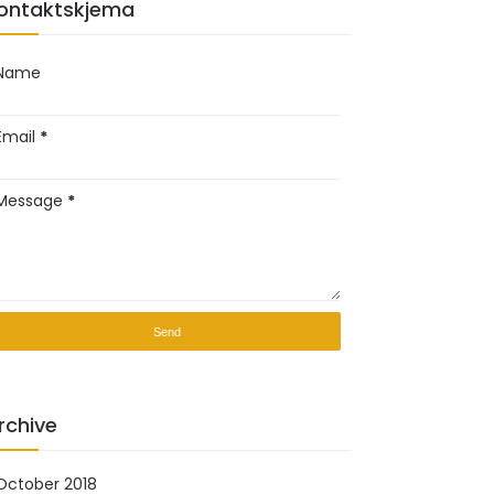
ontaktskjema
Name
Email
*
Message
*
rchive
October 2018
(2)