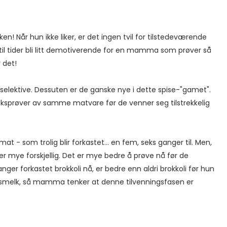
en! Når hun ikke liker, er det ingen tvil for tilstedeværende
o til tider bli litt demotiverende for en mamma som prøver så
 det!
ektive. Dessuten er de ganske nye i dette spise-"gamet".
aksprøver av samme matvare før de venner seg tilstrekkelig
 - som trolig blir forkastet... en fem, seks ganger til. Men,
ker mye forskjellig. Det er mye bedre å prøve nå før de
anger forkastet brokkoli nå, er bedre enn aldri brokkoli før hun
rsmelk, så mamma tenker at denne tilvenningsfasen er