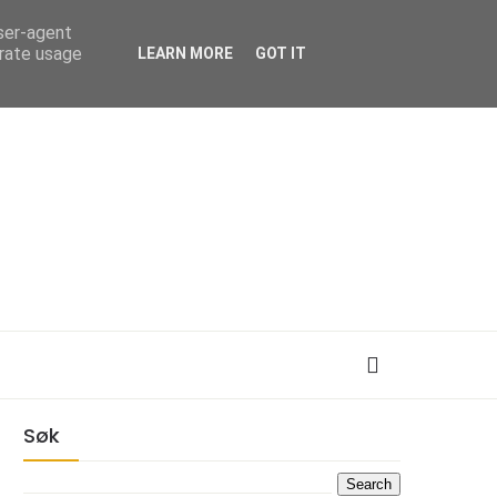
user-agent
erate usage
LEARN MORE
GOT IT
Søk