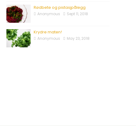
Rødbete og pistasjpålegg
Anonymous
Sept 11, 2018
Krydre maten!
Anonymous
May 23, 2018