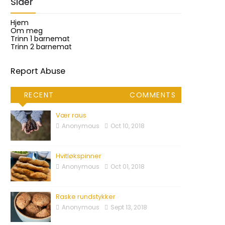
Sider
Hjem
Om meg
Trinn 1 barnemat
Trinn 2 barnemat
Report Abuse
RECENT
COMMENTS
Vær raus
Anonymous
Oct 10, 2018
Hvitløkspinner
Anonymous
Oct 01, 2018
Raske rundstykker
Anonymous
Sept 13, 2018