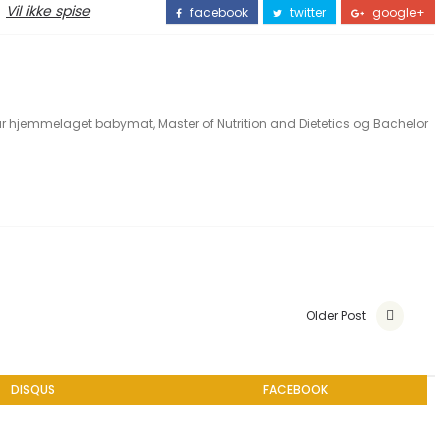
,
Vil ikke spise
facebook
twitter
google+
ar hjemmelaget babymat, Master of Nutrition and Dietetics og Bachelor
Older Post
DISQUS
FACEBOOK