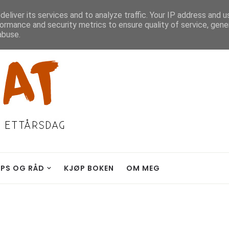
eliver its services and to analyze traffic. Your IP address and 
ormance and security metrics to ensure quality of service, gen
abuse.
IPS OG RÅD
KJØP BOKEN
OM MEG