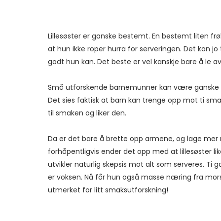
Lillesøster er ganske bestemt. En bestemt liten frøk
at hun ikke roper hurra for serveringen. Det kan j
godt hun kan. Det beste er vel kanskje bare å le av
Små utforskende barnemunner kan være ganske sel
Det sies faktisk at barn kan trenge opp mot ti sm
til smaken og liker den.
Da er det bare å brette opp armene, og lage mer mat
forhåpentligvis ender det opp med at lillesøster li
utvikler naturlig skepsis mot alt som serveres. Ti g
er voksen. Nå får hun også masse næring fra mo
utmerket for litt smaksutforskning!