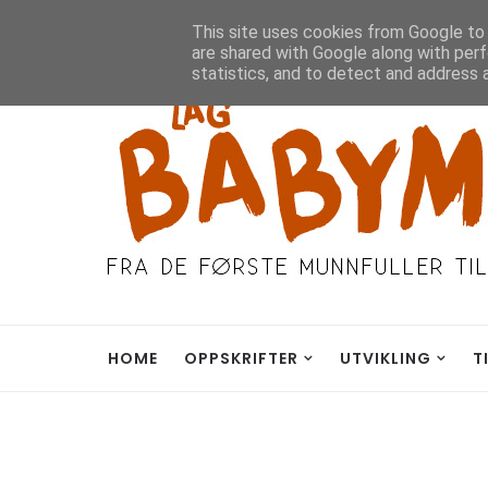
Hjem
Om Meg
Kontakt
This site uses cookies from Google to d
are shared with Google along with perf
statistics, and to detect and address 
HOME
OPPSKRIFTER
UTVIKLING
T