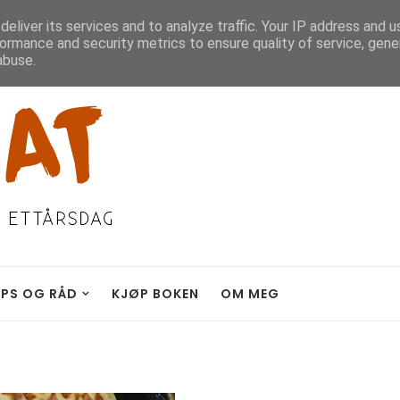
eliver its services and to analyze traffic. Your IP address and 
ormance and security metrics to ensure quality of service, gen
abuse.
IPS OG RÅD
KJØP BOKEN
OM MEG