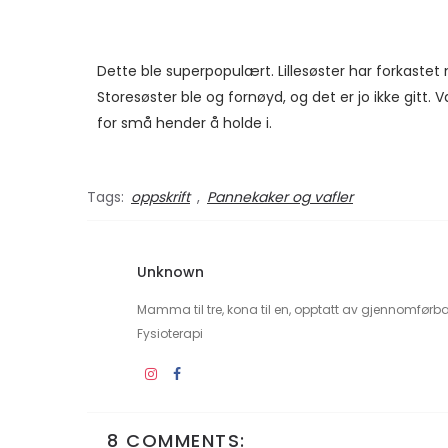
Dette ble superpopulært. Lillesøster har forkastet m
Storesøster ble og fornøyd, og det er jo ikke gitt. 
for små hender å holde i.
Tags:
oppskrift
,
Pannekaker og vafler
Unknown
Mamma til tre, kona til en, opptatt av gjennomførb
Fysioterapi
8 COMMENTS: