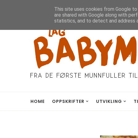
Hjem
Om Meg
Kontakt
This site uses cookies from Google to d
are shared with Google along with perf
statistics, and to detect and address 
HOME
OPPSKRIFTER
UTVIKLING
T