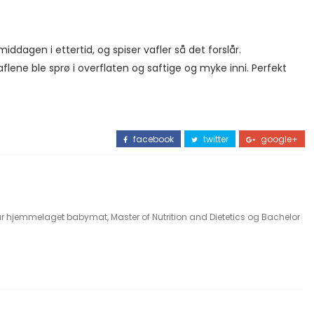
iddagen i ettertid, og spiser vafler så det forslår.
Vaflene ble sprø i overflaten og saftige og myke inni. Perfekt
facebook
twitter
google+
ar hjemmelaget babymat, Master of Nutrition and Dietetics og Bachelor