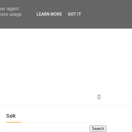
user-agent
erate usage
LEARN MORE
GOT IT
Søk