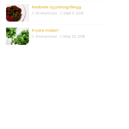
Rødbete og pistasjpålegg
Anonymous
Sept 11, 2018
Krydre maten!
Anonymous
May 23, 2018