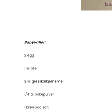
Babyvafler;
2 egg
1 ss olje
2 ss
gresskarkjernemel
1/4 ts bakepulver
1 knivsodd salt