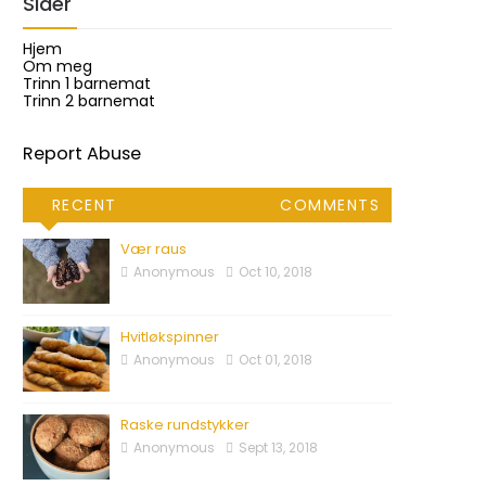
Sider
Hjem
Om meg
Trinn 1 barnemat
Trinn 2 barnemat
Report Abuse
RECENT
COMMENTS
Vær raus
Anonymous
Oct 10, 2018
Hvitløkspinner
Anonymous
Oct 01, 2018
Raske rundstykker
Anonymous
Sept 13, 2018