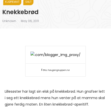
KJØPEMAT
SALT
Knekkebrød
Unknown
May 06, 2011
Fo
to;
haugengruppen.no
Lillesøster har lagt sin elsk på knekkebrød. Hun gnafser lett
i seg ett knekkebrød mens hun venter på at mamma skal
gjøre ferdig maten. En liten knekkebrød-aperitiff.