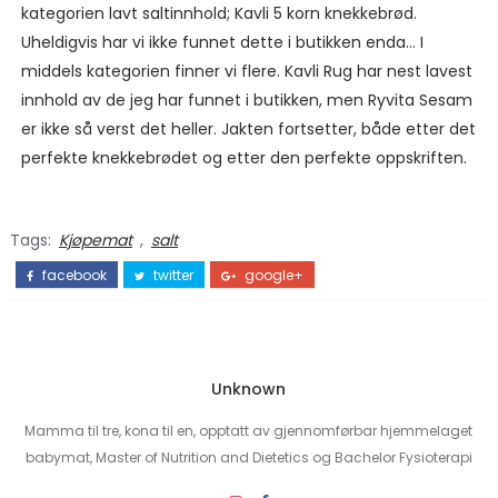
kategorien lavt saltinnhold; Kavli 5 korn knekkebrød.
Uheldigvis har vi ikke funnet dette i butikken enda... I
middels kategorien finner vi flere. Kavli Rug har nest lavest
innhold av de jeg har funnet i butikken, men Ryvita Sesam
er ikke så verst det heller. Jakten fortsetter, både etter det
perfekte knekkebrødet og etter den perfekte oppskriften.
Tags:
Kjøpemat
,
salt
facebook
twitter
google+
Unknown
Mamma til tre, kona til en, opptatt av gjennomførbar hjemmelaget
babymat, Master of Nutrition and Dietetics og Bachelor Fysioterapi