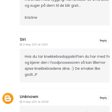
og suger på dem til de blir grøt...
Kristine
Siri
Reply
9 May 2011 at 13:50
Hvis du tar knekkebrødoppskriften du har med frø
og kjører den i foodprossesoren så kan lillemor
spise knekkebrødene dine. :) De smaker like
godt..;P
Unknown
Reply
9 May 2011 at 20:58