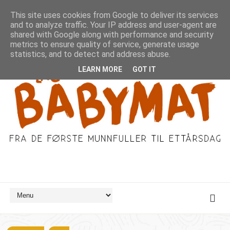
This site uses cookies from Google to deliver its services
and to analyze traffic. Your IP address and user-agent are
shared with Google along with performance and security
metrics to ensure quality of service, generate usage
statistics, and to detect and address abuse.
LEARN MORE
GOT IT