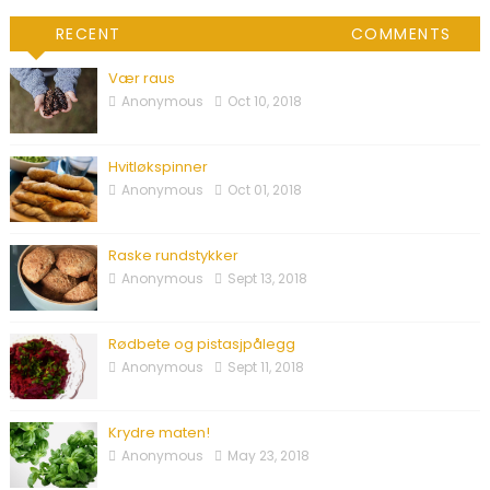
RECENT
COMMENTS
Vær raus
Anonymous
Oct 10, 2018
Hvitløkspinner
Anonymous
Oct 01, 2018
Raske rundstykker
Anonymous
Sept 13, 2018
Rødbete og pistasjpålegg
Anonymous
Sept 11, 2018
Krydre maten!
Anonymous
May 23, 2018