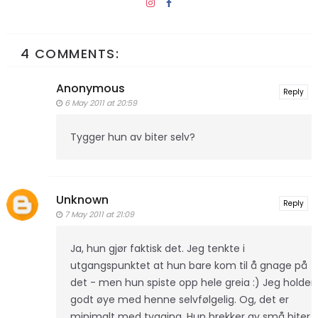
4 COMMENTS:
Anonymous
Reply
6 May 2011 at 20:59
Tygger hun av biter selv?
Unknown
Reply
7 May 2011 at 21:09
Ja, hun gjør faktisk det. Jeg tenkte i
utgangspunktet at hun bare kom til å gnage på
det - men hun spiste opp hele greia :) Jeg holder
godt øye med henne selvfølgelig. Og, det er
minimalt med tygging. Hun brekker av små biter