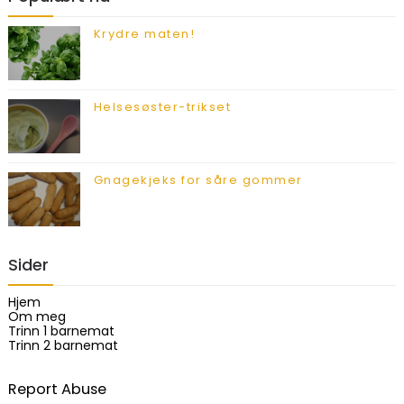
Krydre maten!
Helsesøster-trikset
Gnagekjeks for såre gommer
Sider
Hjem
Om meg
Trinn 1 barnemat
Trinn 2 barnemat
Report Abuse