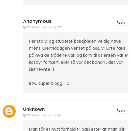
Anonymous
Reply
25 March 2011 at 20:22
Her sto vi og studerte bæsjbleien veldig nøye
mens julemiddagen ventet på oss. Vi lurte fælt
på hva de trådene var, og kom til at enten var et
kosdyr fortært, eller så var det banan.. det var
sistnevnte ;)
Btw, super blogg!! :D
Unknown
Reply
26 March 2011 at 21:56
Man får et nytt forhold til basj etter at man blir