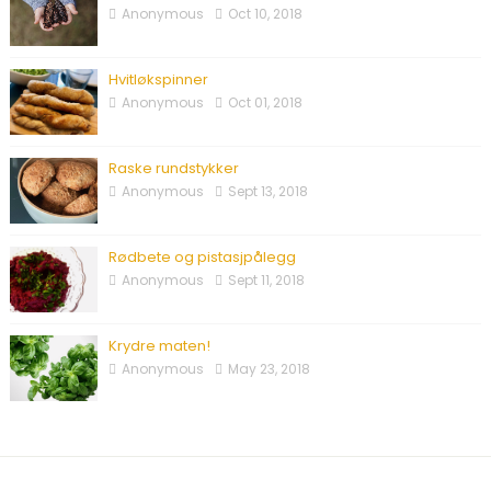
Anonymous
Oct 10, 2018
Hvitløkspinner
Anonymous
Oct 01, 2018
Raske rundstykker
Anonymous
Sept 13, 2018
Rødbete og pistasjpålegg
Anonymous
Sept 11, 2018
Krydre maten!
Anonymous
May 23, 2018