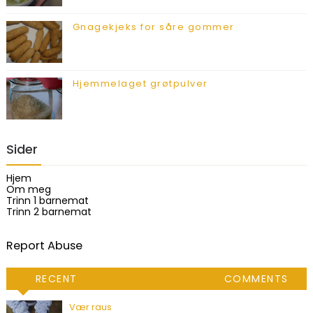
Gnagekjeks for såre gommer
Hjemmelaget grøtpulver
Sider
Hjem
Om meg
Trinn 1 barnemat
Trinn 2 barnemat
Report Abuse
RECENT
COMMENTS
Vær raus