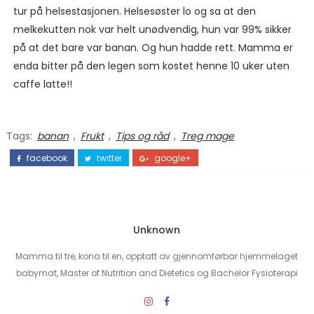
tur på helsestasjonen. Helsesøster lo og sa at den
melkekutten nok var helt unødvendig, hun var 99% sikker
på at det bare var banan. Og hun hadde rett. Mamma er
enda bitter på den legen som kostet henne 10 uker uten
caffe latte!!
Tags:
banan
,
Frukt
,
Tips og råd
,
Treg mage
facebook
twitter
google+
Unknown
Mamma til tre, kona til en, opptatt av gjennomførbar hjemmelaget
babymat, Master of Nutrition and Dietetics og Bachelor Fysioterapi