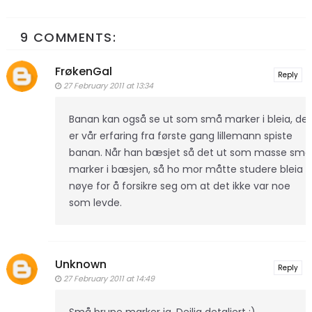
9 COMMENTS:
FrøkenGal
Reply
27 February 2011 at 13:34
Banan kan også se ut som små marker i bleia, det
er vår erfaring fra første gang lillemann spiste
banan. Når han bæsjet så det ut som masse små
marker i bæsjen, så ho mor måtte studere bleia
nøye for å forsikre seg om at det ikke var noe
som levde.
Unknown
Reply
27 February 2011 at 14:49
Små brune marker ja. Deilig detaljert :)