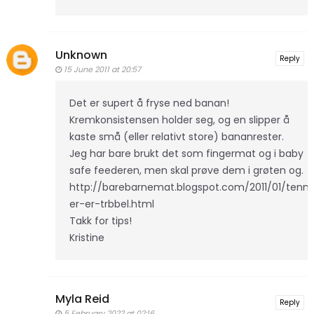
Unknown
Reply
15 June 2011 at 20:57
Det er supert å fryse ned banan!
Kremkonsistensen holder seg, og en slipper å
kaste små (eller relativt store) bananrester.
Jeg har bare brukt det som fingermat og i baby
safe feederen, men skal prøve dem i grøten og.
http://barebarnemat.blogspot.com/2011/01/tenn
er-er-trbbel.html
Takk for tips!
Kristine
Myla Reid
Reply
5 February 2022 at 02:16