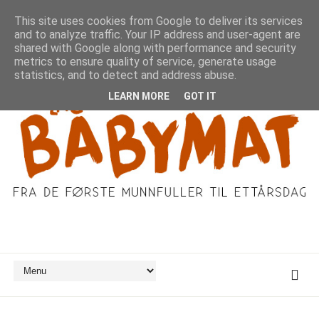
This site uses cookies from Google to deliver its services
and to analyze traffic. Your IP address and user-agent are
shared with Google along with performance and security
metrics to ensure quality of service, generate usage
statistics, and to detect and address abuse.
LEARN MORE
GOT IT