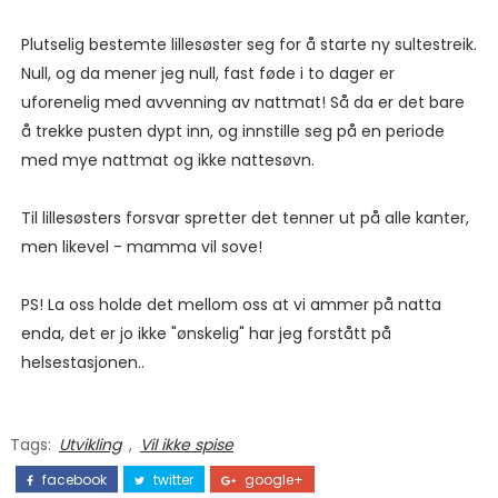
Plutselig bestemte lillesøster seg for å starte ny sultestreik.
Null, og da mener jeg null, fast føde i to dager er
uforenelig med avvenning av nattmat! Så da er det bare
å trekke pusten dypt inn, og innstille seg på en periode
med mye nattmat og ikke nattesøvn.
Til lillesøsters forsvar spretter det tenner ut på alle kanter,
men likevel - mamma vil sove!
PS! La oss holde det mellom oss at vi ammer på natta
enda, det er jo ikke "ønskelig" har jeg forstått på
helsestasjonen..
Tags:
Utvikling
,
Vil ikke spise
facebook
twitter
google+