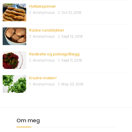
Hvitløkspinner
Anonymous
Oct 01, 2018
Raske rundstykker
Anonymous
Sept 13, 2018
Rødbete og pistasjpålegg
Anonymous
Sept 11, 2018
Krydre maten!
Anonymous
May 23, 2018
Om meg