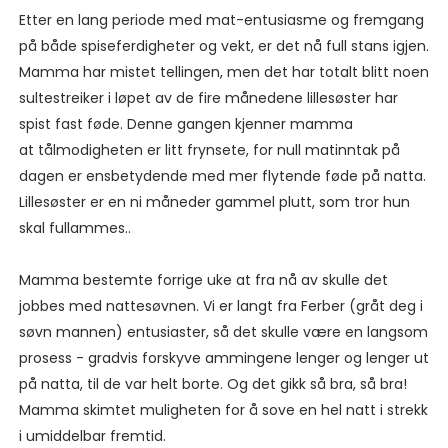
Etter en lang periode med mat-entusiasme og fremgang
på både spiseferdigheter og vekt, er det nå full stans igjen.
Mamma har mistet tellingen, men det har totalt blitt noen
sultestreiker i løpet av de fire månedene lillesøster har
spist fast føde. Denne gangen kjenner mamma
at tålmodigheten er litt frynsete, for null matinntak på
dagen er ensbetydende med mer flytende føde på natta.
Lillesøster er en ni måneder gammel plutt, som tror hun
skal fullammes..
Mamma bestemte forrige uke at fra nå av skulle det
jobbes med nattesøvnen. Vi er langt fra Ferber (gråt deg i
søvn mannen) entusiaster, så det skulle være en langsom
prosess - gradvis forskyve ammingene lenger og lenger ut
på natta, til de var helt borte. Og det gikk så bra, så bra!
Mamma skimtet muligheten for å sove en hel natt i strekk
i umiddelbar fremtid.