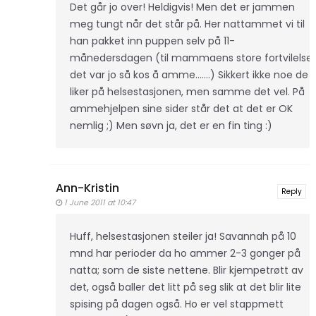
Det går jo over! Heldigvis! Men det er jammen
meg tungt når det står på. Her nattammet vi til
han pakket inn puppen selv på 11-
månedersdagen (til mammaens store fortvilelse,
det var jo så kos å amme.......) Sikkert ikke noe de
liker på helsestasjonen, men samme det vel. På
ammehjelpen sine sider står det at det er OK
nemlig ;) Men søvn ja, det er en fin ting :)
Ann-Kristin
Reply
1 June 2011 at 10:47
Huff, helsestasjonen steiler ja! Savannah på 10
mnd har perioder da ho ammer 2-3 gonger på
natta; som de siste nettene. Blir kjempetrøtt av
det, også baller det litt på seg slik at det blir lite
spising på dagen også. Ho er vel stappmett