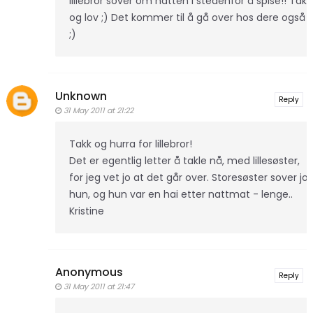
lillebror sover om natten i stedenfor å spise!! Takk
og lov ;) Det kommer til å gå over hos dere også
;)
Unknown
Reply
31 May 2011 at 21:22
Takk og hurra for lillebror!
Det er egentlig letter å takle nå, med lillesøster,
for jeg vet jo at det går over. Storesøster sover jo
hun, og hun var en hai etter nattmat - lenge..
Kristine
Anonymous
Reply
31 May 2011 at 21:47