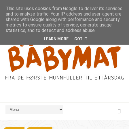
This site uses cookies from Google to deliver its services
and to analyze traffic. Your IP address and user-agent are
shared with Google along with performance and security
metrics to ensure quality of service, generate usage
statistics, and to detect and address abuse.
LEARN MORE
GOT IT