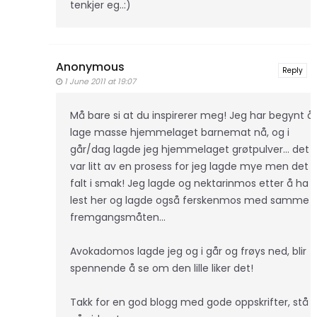
tenkjer eg..:)
Anonymous
Reply
1 June 2011 at 19:07
Må bare si at du inspirerer meg! Jeg har begynt å
lage masse hjemmelaget barnemat nå, og i
går/dag lagde jeg hjemmelaget grøtpulver... det
var litt av en prosess for jeg lagde mye men det
falt i smak! Jeg lagde og nektarinmos etter å ha
lest her og lagde også ferskenmos med samme
fremgangsmåten...
Avokadomos lagde jeg og i går og frøys ned, blir
spennende å se om den lille liker det!
Takk for en god blogg med gode oppskrifter, stå