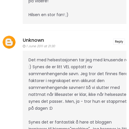
på videre!
Hilsen en stor fan! ;)
Unknown
Reply
1 June 2011 at 21:30
Det med helsestasjonen tar jeg med knusende ro
:) Synes de er litt VEL opptatt av
sammenhengende søvn. Jeg tror det finnes flere
faktorer i regnskapet enn akkurat den
sammenhengende søvnen! Så vi slutter med
nattmat når lillesøster er klar, ikke når helsesøster
synes det passer.. Men, ja - tror hun er stappmett
på dagen :D
Synes det er fantastisk å høre at bloggen
inspirerer til hjemme"mekking". Jeg brenner jo litt