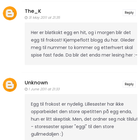
The_K
Reply
31 May 2011 at 21:35
Her er bløtkokt egg en hit, og i morgen blir det
egg til frokost! Kjempeflott blogg du har. Gleder
meg til nummer to kommer og etterhvert skal
spise fast føde. Da blir det enda mer lesing her :-)
Unknown
Reply
1 June 2011 at 21:33
Egg til frokost er nydelig. Lillesøster har ikke
opparbeidet den store apetitten på egg enda,
hun er litt skeptisk. Men, det ordner seg nok tilslutt
- storesøster spiser "eggi" til den store
gullmedaljen :)