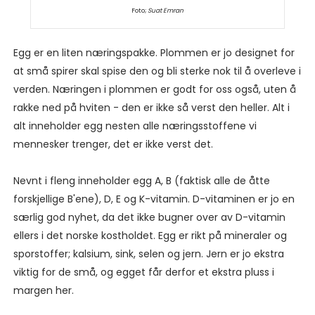
Foto;
Suat Emran
Egg er en liten næringspakke. Plommen er jo designet for
at små spirer skal spise den og bli sterke nok til å overleve i
verden. Næringen i plommen er godt for oss også, uten å
rakke ned på hviten - den er ikke så verst den heller. Alt i
alt inneholder egg nesten alle næringsstoffene vi
mennesker trenger, det er ikke verst det.
Nevnt i fleng inneholder egg A, B (faktisk alle de åtte
forskjellige B'ene), D, E og K-vitamin. D-vitaminen er jo en
særlig god nyhet, da det ikke bugner over av D-vitamin
ellers i det norske kostholdet. Egg er rikt på mineraler og
sporstoffer; kalsium, sink, selen og jern. Jern er jo ekstra
viktig for de små, og egget får derfor et ekstra pluss i
margen her.