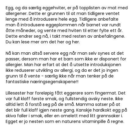
Egg, og da særlig eggehviter, er på topplisten av mat med
allergener. Dette er grunnen til at man tidligere ventet
lenge med å introdusere hele egg. Tidligere anbefalte
man å introdusere eggeplommen når barnet var rundt
åtte måneder, og vente med hviten til etter fylte ett år.
Dette endrer seg nå, i takt med resten av anbefalingene.
Du kan lese mer om det
her
og
her
.
Nå kan man altså servere egg når man selv synes at det
passer, dersom man har et barn som ikke er disponert for
allergier. Man har erfart at det å utsette introduksjonen
ikke reduserer utvikling av allergi, og da er det jo ingen
grunn til å vente - særlig ikke når man tenker på de
fantastiske næringsegenskapene!!
Lillesøster har foreløpig fått eggerøre som fingermat. Det
var full klaff første smak, og fullstendig avsky neste. Ikke
alltid lett å forstå seg på de små. Mamma satser på at
det blir full klaff igjen neste gang. Kanskje hardkokt egg på
skiva faller i smak, eller en omelett med litt grønnsaker i.
Egget er jo nesten som en naturens vitaminpille å regne.