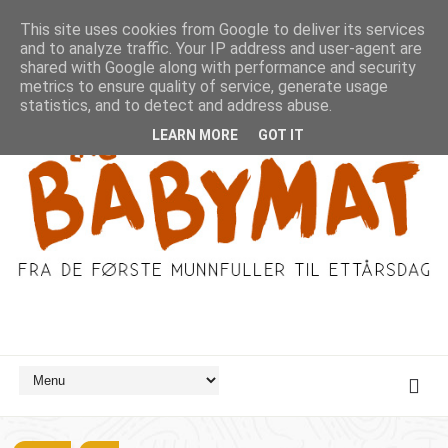
This site uses cookies from Google to deliver its services
and to analyze traffic. Your IP address and user-agent are
shared with Google along with performance and security
metrics to ensure quality of service, generate usage
statistics, and to detect and address abuse.
LEARN MORE
GOT IT