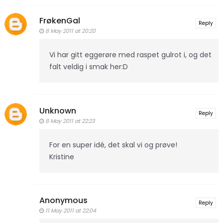
FrøkenGal
Reply
8 May 2011 at 20:20
Vi har gitt eggerøre med raspet gulrot i, og det
falt veldig i smak her:D
Unknown
Reply
8 May 2011 at 22:23
For en super idé, det skal vi og prøve!
Kristine
Anonymous
Reply
11 May 2011 at 22:04