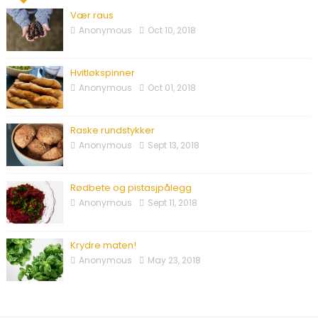
Vær raus
Anonymous
Oct 10, 2018
Hvitløkspinner
Anonymous
Oct 01, 2018
Raske rundstykker
Anonymous
Sept 13, 2018
Rødbete og pistasjpålegg
Anonymous
Sept 11, 2018
Krydre maten!
Anonymous
May 23, 2018