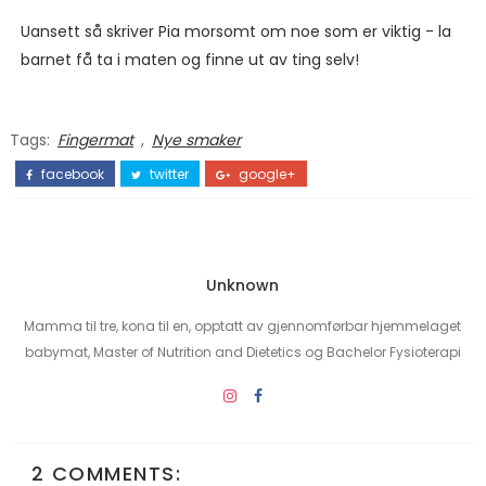
Uansett så skriver Pia morsomt om noe som er viktig - la
barnet få ta i maten og finne ut av ting selv!
Tags:
Fingermat
,
Nye smaker
facebook
twitter
google+
Unknown
Mamma til tre, kona til en, opptatt av gjennomførbar hjemmelaget
babymat, Master of Nutrition and Dietetics og Bachelor Fysioterapi
2 COMMENTS: