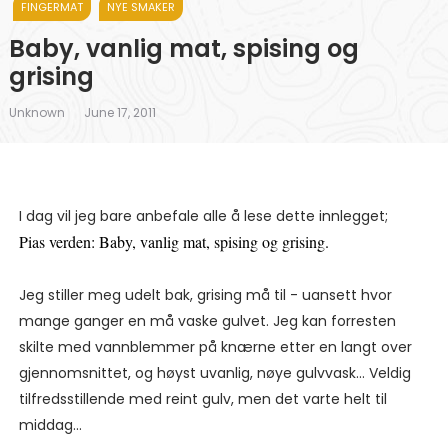
FINGERMAT
NYE SMAKER
Baby, vanlig mat, spising og
grising
Unknown
June 17, 2011
I dag vil jeg bare anbefale alle å lese dette innlegget;
Pias verden: Baby, vanlig mat, spising og grising.
Jeg stiller meg udelt bak, grising må til - uansett hvor
mange ganger en må vaske gulvet. Jeg kan forresten
skilte med vannblemmer på knærne etter en langt over
gjennomsnittet, og høyst uvanlig, nøye gulvvask... Veldig
tilfredsstillende med reint gulv, men det varte helt til
middag...