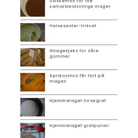
Sviskemos for lite
samarbeidsvillige mager
Helsesøster-trikset
Gnagekjeks for såre
gommer
Aprikosmos får fart på
magen
Hjemmelaget hirsegrøt
Hjemmelaget grøtpulver