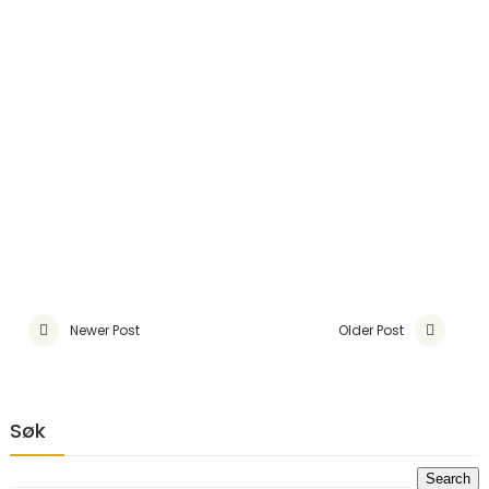
Newer Post
Older Post
Søk