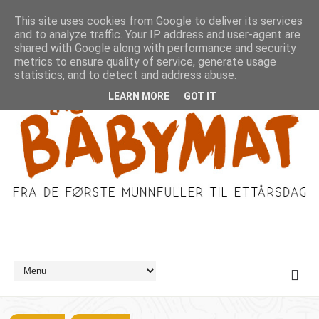
This site uses cookies from Google to deliver its services
and to analyze traffic. Your IP address and user-agent are
shared with Google along with performance and security
metrics to ensure quality of service, generate usage
statistics, and to detect and address abuse.
LEARN MORE
GOT IT