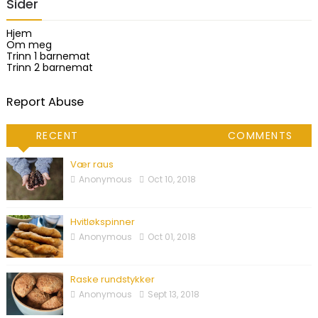
Sider
Hjem
Om meg
Trinn 1 barnemat
Trinn 2 barnemat
Report Abuse
RECENT
COMMENTS
Vær raus
Anonymous
Oct 10, 2018
Hvitløkspinner
Anonymous
Oct 01, 2018
Raske rundstykker
Anonymous
Sept 13, 2018